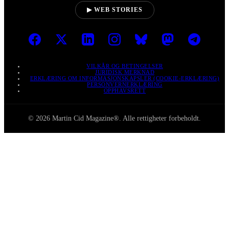
▶ WEB STORIES
VILKÅR OG BETINGELSER
JURIDISK MERKNAD
ERKLÆRING OM INFORMASJONSKAPSLER (COOKIE-ERKLÆRING)
PERSONVERNERKLÆRING
OPPHAVSRETT
© 2026 Martin Cid Magazine®. Alle rettigheter forbeholdt.