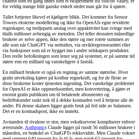
chatbot som en gang føltes som et eksperiment fra Silicon Valley, er
for veldig mange blitt ganske enkelt stedet man går for å spørre.
Tallet fortjener likevel et kjøligere blikk. Det kommer fra Sensor
Towers eksterne modellering og ikke fra OpenAIs egne reviderte
regnskaper, og tredjeparts anslag over appaktivitet kan svinge med
titalls millioner avhengig av metoden. Det teller dessuten månedlige
brukere av selve appen, ikke den større og mer rotete summen av
alle som når ChatGPT via nettsiden, via utviklergrensesnittet eller
via funksjoner som nå er bygget inn i andre selskapers produkter.
Den reelle befolkningen som lener seg på systemet, er på samme tid
større enn en milliard og vanskeligere å fastslå.
En milliard brukere er også en regning av samme størrelse. Hver
gratis utveksling kjører på kostbar regnekraft, og for de fleste av
disse brukerne koster tjenesten ingenting. Det vanskelige problemet
for OpenAI er ikke oppmerksomhet, men konvertering, å gjøre et
enormt gratis publikum om til betalende abonnenter og
bedriftskunder raskt nok til å dekke kostnaden ved å betjene alle de
andre. På denne skalaen ligger gratis bruk på feil side av balansen.
Det er en kostnadspost, ikke en inntekt.
Avstanden til rivalene er stor, men vekstkurvene kompliserer enhver
æresrunde.
Anthropic
s Claude ligger på rundt 56 millioner brukere i
måneden, en brøkdel av ChatGPTs rekkevidde. Men Claude vokser
med omtrent 640 prosent fra år til år, mot rundt 62 prosent for