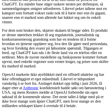
ChatGPT. En mindre base stiger raskere nesten per definisjon, så
sammenligningen smigrer utfordreren. Likevel peker tallene mot en
kategori som fortsatt vokser raskt nok til å bære mer enn én gigant,
snarere enn et marked som allerede har lukket seg om én enkelt
vinner.
For dem som bruker den, skjærer skalaen til begge sider. Et produkt
av denne størrelsen trekker til seg regulatorisk, journalistisk og
konkurransemessig gransking som har en tendens til å forme
hvordan en tjeneste oppfører seg, hva den får gjøre med persondata,
og hvor forsiktig den svarer på følsomme spørsmål. Tilgangen er
bred, og ChatGPT kan nås i de fleste land via en telefon eller en
nettleser. Men de nyeste modellene og funksjonene kommer fortsatt
ujevnt, med enkelte regioner som venter lenger, og priser som skifter
fra marked til marked.
OpenAI markerte ikke øyeblikket med en offisiell uttalelse og har
ikke offentliggjort et eget månedstall. Likevel er tidspunktet
vanskelig å se bort fra. Anslaget dukket opp tidlig i juni 2026, få
dager etter at
Anthropic
konfidensielt hadde søkt om børsnotering i
USA, og mens Reuters meldte at OpenAI forberedte sin egen
søknad til de kommende ukene. Det neste tallet å følge med på er
ikke hvor mange som åpner ChatGPT, men hvor mange av den
milliarden selskapet klarer å overtale til å betale.