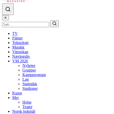
✕
TV
Filmer
Teknologi
Musikk
Vitenskap
Næringsliv
VM 2026
Nyheter
Grupper
Kampprogram
Lag
Statistikk
Stadioner
Kunst
Mer
Helse
Teater
Norsk bokmål