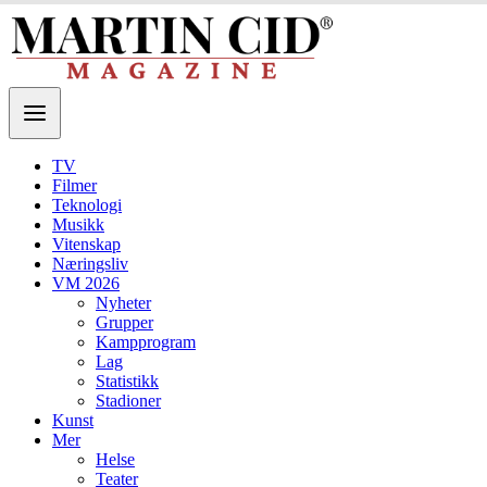
TV
Filmer
Teknologi
Musikk
Vitenskap
Næringsliv
VM 2026
Nyheter
Grupper
Kampprogram
Lag
Statistikk
Stadioner
Kunst
Mer
Helse
Teater