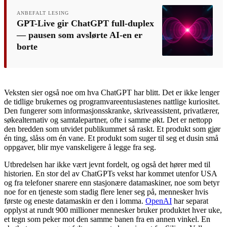
ANBEFALT LESING
GPT-Live gir ChatGPT full-duplex
— pausen som avslørte AI-en er
borte
Veksten sier også noe om hva ChatGPT har blitt. Det er ikke lenger
de tidlige brukernes og programvareentusiastenes nattlige kuriositet.
Den fungerer som informasjonsskranke, skriveassistent, privatlærer,
søkealternativ og samtalepartner, ofte i samme økt. Det er nettopp
den bredden som utvidet publikummet så raskt. Et produkt som gjør
én ting, slåss om én vane. Et produkt som suger til seg et dusin små
oppgaver, blir mye vanskeligere å legge fra seg.
Utbredelsen har ikke vært jevnt fordelt, og også det hører med til
historien. En stor del av ChatGPTs vekst har kommet utenfor USA
og fra telefoner snarere enn stasjonære datamaskiner, noe som betyr
noe for en tjeneste som stadig flere lener seg på, mennesker hvis
første og eneste datamaskin er den i lomma.
OpenAI
har separat
opplyst at rundt 900 millioner mennesker bruker produktet hver uke,
et tegn som peker mot den samme banen fra en annen vinkel. En