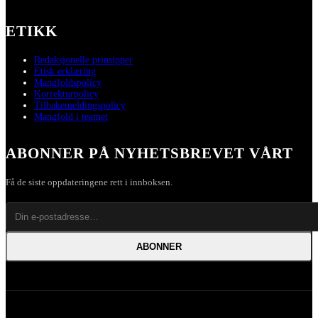
ETIKK
Redaksjonelle prinsipper
Etisk erklæring
Mangfoldspolicy
Korrekturpolicy
Tilbakemeldingspolicy
Mangfold i teamet
ABONNER PÅ NYHETSBREVET VÅRT
Få de siste oppdateringene rett i innboksen.
ABONNER