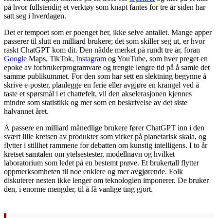
på hvor fullstendig et verktøy som knapt fantes for tre år siden har
satt seg i hverdagen.
Det er tempoet som er poenget her, ikke selve antallet. Mange apper
passerer til slutt en milliard brukere; det som skiller seg ut, er hvor
raskt ChatGPT kom dit. Den nådde merket på rundt tre år, foran
Google
Maps, TikTok,
Instagram
og YouTube, som hver preget en
epoke av forbrukerprogramvare og trengte lengre tid på å samle det
samme publikummet. For den som har sett en slektning begynne å
skrive e-poster, planlegge en ferie eller avgjøre en krangel ved å
taste et spørsmål i et chattefelt, vil den akselerasjonen kjennes
mindre som statistikk og mer som en beskrivelse av det siste
halvannet året.
Å passere en milliard månedlige brukere fører ChatGPT inn i den
svært lille kretsen av produkter som virker på planetarisk skala, og
flytter i stillhet rammene for debatten om kunstig intelligens. I to år
kretset samtalen om ytelsestester, modellnavn og hvilket
laboratorium som ledet på en bestemt prøve. Et brukertall flytter
oppmerksomheten til noe enklere og mer avgjørende. Folk
diskuterer nesten ikke lenger om teknologien imponerer. De bruker
den, i enorme mengder, til å få vanlige ting gjort.