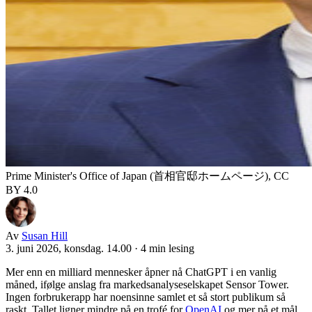
Prime Minister's Office of Japan (首相官邸ホームページ), CC
BY 4.0
Av
Susan Hill
3. juni 2026, konsdag. 14.00
·
4 min lesing
Mer enn en milliard mennesker åpner nå ChatGPT i en vanlig
måned, ifølge anslag fra markedsanalyseselskapet Sensor Tower.
Ingen forbrukerapp har noensinne samlet et så stort publikum så
raskt. Tallet ligner mindre på en trofé for
OpenAI
og mer på et mål