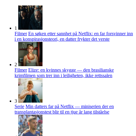
1
Filmer
En søken etter sannhet på Netflix: en far forsvinner inn
i en konspirasjonsteori, en datter frykter det verste
2
Filmer
Elize: en kvinnes skygge — den brasilianske
krimfilmen som trer inn i leiligheten, ikke rettssalen
3
Serie
Min datters far på Netflix — miniserien der en
transplantasjonstest blir til en tjue år lang tilståelse