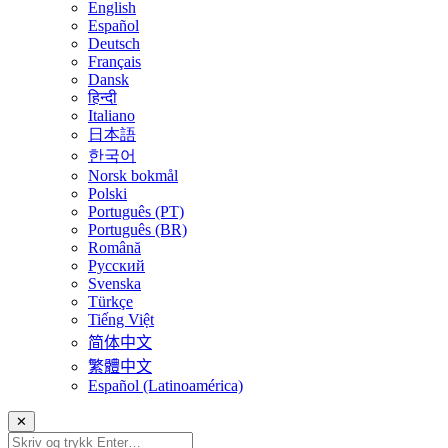
English
Español
Deutsch
Français
Dansk
हिन्दी
Italiano
日本語
한국어
Norsk bokmål
Polski
Português (PT)
Português (BR)
Română
Русский
Svenska
Türkçe
Tiếng Việt
简体中文
繁體中文
Español (Latinoamérica)
✕