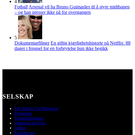
4
Fotball
Arsenal vil ha Bruno Guimarães til å styre midtbanen
– og han presser ikke på for overgangen
5
Dokumentarfilmer
En giftig kjærlighetshistorie på Netflix: 88
dager i fengsel for en forbrytelse hun ikke begikk
SELSKAP
Om Martin Cid Magazine
Presserom
Teammedlemmer
Annonser med oss
Jobber
Kontakt oss