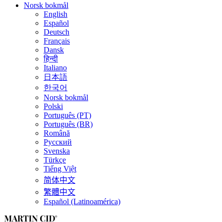
Norsk bokmål
English
Español
Deutsch
Français
Dansk
हिन्दी
Italiano
日本語
한국어
Norsk bokmål
Polski
Português (PT)
Português (BR)
Română
Русский
Svenska
Türkçe
Tiếng Việt
简体中文
繁體中文
Español (Latinoamérica)