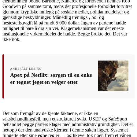
eiendommen bodde Barisone, Kanarek og forloveden hennes Rob
Goodwin på samme tomt, mens det profesjonelle forholdet forvitret
gjennom kryptiske innlegg på sosiale medier, politianmeldelser og
gjensidige beskyldninger. Månedlig trenings-, bo- og
hestestellsavgift lå på rundt 5 000 dollar. Ingen av partene hadde
mulighet til bare å dra sin vei. Klagemekanismen var det eneste
institusjonelle virkemiddelet de hadde. Begge brukte det. Det var
ikke nok.
ANBEFALT LESING
Apex på Netflix: sorgen til en enke
er tegnet jegeren velger etter
Det som fremgår av de kjente faktaene, er ikke en
saksbehandlingsfeil, men et strukturelt svikt. USEF og SafeSport
behandlet begge parters klager med administrativ grundighet. Det er
nettopp der den analytiske kjernen i denne saken ligger. Systemet
fungerte etter sine egne regler — og likevel tok noen frem et våpen