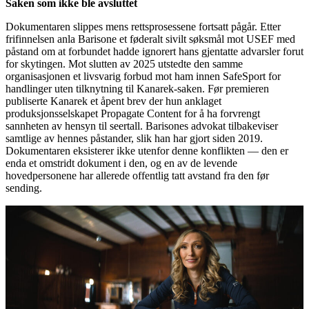
Saken som ikke ble avsluttet
Dokumentaren slippes mens rettsprosessene fortsatt pågår. Etter
frifinnelsen anla Barisone et føderalt sivilt søksmål mot USEF med
påstand om at forbundet hadde ignorert hans gjentatte advarsler forut
for skytingen. Mot slutten av 2025 utstedte den samme
organisasjonen et livsvarig forbud mot ham innen SafeSport for
handlinger uten tilknytning til Kanarek-saken. Før premieren
publiserte Kanarek et åpent brev der hun anklaget
produksjonsselskapet Propagate Content for å ha forvrengt
sannheten av hensyn til seertall. Barisones advokat tilbakeviser
samtlige av hennes påstander, slik han har gjort siden 2019.
Dokumentaren eksisterer ikke utenfor denne konflikten — den er
enda et omstridt dokument i den, og en av de levende
hovedpersonene har allerede offentlig tatt avstand fra den før
sending.