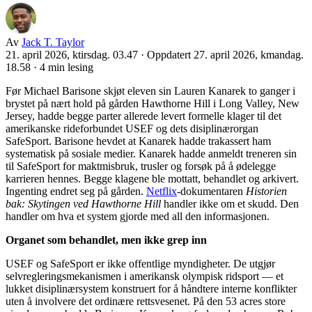
Av
Jack T. Taylor
21. april 2026, ktirsdag. 03.47
·
Oppdatert 27. april 2026, kmandag.
18.58
·
4 min lesing
Før Michael Barisone skjøt eleven sin Lauren Kanarek to ganger i
brystet på nært hold på gården Hawthorne Hill i Long Valley, New
Jersey, hadde begge parter allerede levert formelle klager til det
amerikanske rideforbundet USEF og dets disiplinærorgan
SafeSport. Barisone hevdet at Kanarek hadde trakassert ham
systematisk på sosiale medier. Kanarek hadde anmeldt treneren sin
til SafeSport for maktmisbruk, trusler og forsøk på å ødelegge
karrieren hennes. Begge klagene ble mottatt, behandlet og arkivert.
Ingenting endret seg på gården.
Netflix
-dokumentaren
Historien
bak: Skytingen ved Hawthorne Hill
handler ikke om et skudd. Den
handler om hva et system gjorde med all den informasjonen.
Organet som behandlet, men ikke grep inn
USEF og SafeSport er ikke offentlige myndigheter. De utgjør
selvregleringsmekanismen i amerikansk olympisk ridsport — et
lukket disiplinærsystem konstruert for å håndtere interne konflikter
uten å involvere det ordinære rettsvesenet. På den 53 acres store