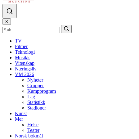
✕
TV
Filmer
Teknologi
Musikk
Vitenskap
Næringsliv
VM 2026
Nyheter
Grupper
Kampprogram
Lag
Statistikk
Stadioner
Kunst
Mer
Helse
Teater
Norsk bokmål