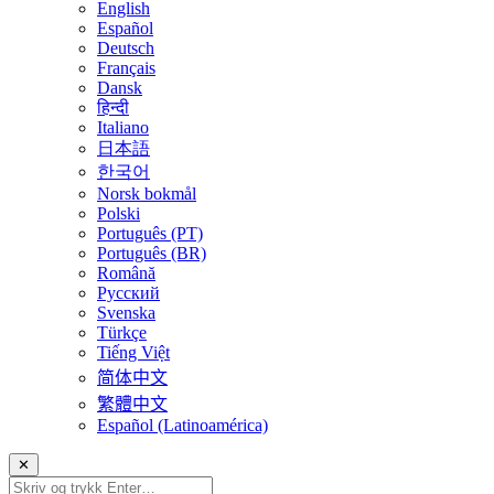
English
Español
Deutsch
Français
Dansk
हिन्दी
Italiano
日本語
한국어
Norsk bokmål
Polski
Português (PT)
Português (BR)
Română
Русский
Svenska
Türkçe
Tiếng Việt
简体中文
繁體中文
Español (Latinoamérica)
✕