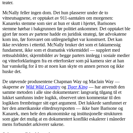
teater.
McNally feller ingen dom. Det hun plasserer under de to
vitneutsagnene, er opptaket av 911-samtalen om morgenen:
Kanareks stemme som sier at hun er skutt i hjertet, Barisones
stemme hørbar i bakgrunnen før politiet ankommer. Det opptaket ble
gjort før noen av partene hadde en juridisk strategi, før advokatene
kom inn, før forsvaret om utilregnelighet var konstruert. Det kan
ikke revideres i ettertid. McNally bruker det som et faktamessig
fundament, ikke som et dramatisk virkemiddel — supplert med
rettssalsbilder, skjermbilder av begge parters innlegg i sosiale medier
og vitneforklaringen fra en etterforsker som på kamera sier at han
har vanskelig for å tro at noen kan skyte en annen person og ikke
huske det.
De utøvende produsentene Chapman Way og Maclain Way —
skaperne av
Wild Wild Country
og
Tiger King
— har anvendt den
samme metoden i alle sine dokumentarer: langvarig tilgang til et
lukket samfunns indre logikk, observert uten kommentar til den
logikken frembringer sitt eget argument. Det lukkede samfunnet er
her den amerikanske elitedrssyrsporten — ikke bare Barisone og
Kanarek, men hele den økonomiske og institusjonelle strukturen
som gjør det mulig at en dokumentert konflikt eskalerer i måneder
mens forbundet arkiverer sakene.