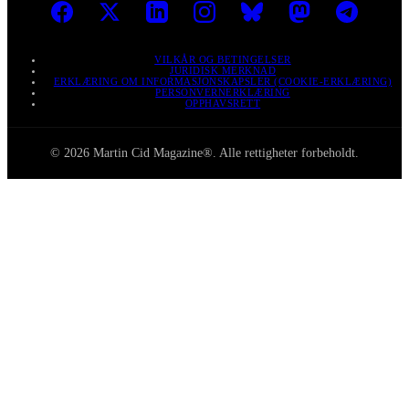
VILKÅR OG BETINGELSER
JURIDISK MERKNAD
ERKLÆRING OM INFORMASJONSKAPSLER (COOKIE-ERKLÆRING)
PERSONVERNERKLÆRING
OPPHAVSRETT
© 2026 Martin Cid Magazine®. Alle rettigheter forbeholdt.