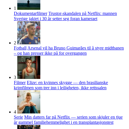
1
Dokumentarfilmer
Trustor-skandalen på Netflix: mannen
Sverige jaktet i 30 år setter seg foran kameraet
2
Fotball
Arsenal vil ha Bruno Guimarães til å styre midtbanen
– og han presser ikke på for overgangen
3
Filmer
Elize: en kvinnes skygge — den brasilianske
krimfilmen som trer inn i leiligheten, ikke rettssalen
4
Serie
Min datters far på Netflix — serien som skjuler en tjue
år gammel familiehemmelighet i en transplantasjonstest