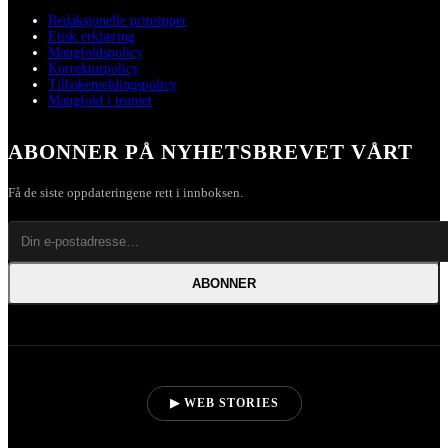
Redaksjonelle prinsipper
Etisk erklæring
Mangfoldspolicy
Korrekturpolicy
Tilbakemeldingspolicy
Mangfold i teamet
ABONNER PÅ NYHETSBREVET VÅRT
Få de siste oppdateringene rett i innboksen.
ABONNER
▶ WEB STORIES