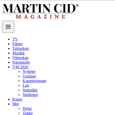
TV
Filmer
Teknologi
Musikk
Vitenskap
Næringsliv
VM 2026
Nyheter
Grupper
Kampprogram
Lag
Statistikk
Stadioner
Kunst
Mer
Helse
Teater