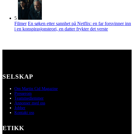
5
Filmer
En søken etter sannhet på Netflix: en far forsvinner inn
i en konspirasjonsteori, en datter frykter det verste
SELSKAP
Om Martin Cid Magazine
Presserom
Teammedlemmer
Annonser med oss
Jobber
Kontakt oss
ETIKK