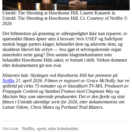
Untold: The Shooting at Hawthorne Hill. Lauren Kanarek in
Untold: The Shooting at Hawthorne Hill. Cr. Courtesy of Netflix ©
2026
Det frifinnelsen på grunnlag av utilregnelighet ikke kan reparere, er
spørsmålet filmen åpner uten å besvare: hvis USEF og SafeSport
mottok begge parters klager, behandlet dem og arkiverte dem, og
skuddene likevel ble avfyrt — hva gjør et selvregulerende organ
annerledes neste gang? Den samme klagemekanismen som
behandlet Hawthorne Hills saker, er fortsatt i drift. Verken dommen
eller dokumentaren gir noe svar.
Historien bak: Skytingen ved Hawthorne Hill har premiere på
Netflix
21. april 2026. Filmen er regissert av Grace McNally, har en
spilletid på cirka 73 minutter og er klassifisert TV-MA. Produsert av
Propagate Content og Stardust Frames med Chapman Way og
Maclain Way som utøvende produsenter. Det er den fjerde og siste
filmen i Untolds ukentlige serie for 2026, etter dokumentarene om
Lamar Odom, Chess Mates og Portland Trail Blazers.
Netflix
,
sport
,
ekte kriminalitet
TAGGER: