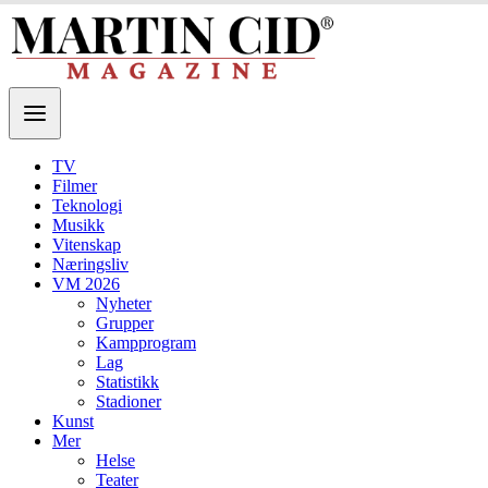
TV
Filmer
Teknologi
Musikk
Vitenskap
Næringsliv
VM 2026
Nyheter
Grupper
Kampprogram
Lag
Statistikk
Stadioner
Kunst
Mer
Helse
Teater