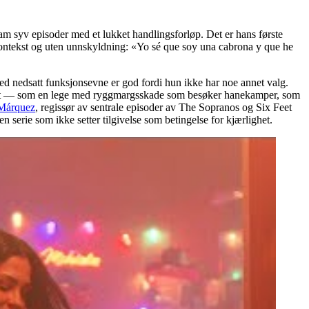
m syv episoder med et lukket handlingsforløp. Det er hans første
en kontekst og uten unnskyldning: «Yo sé que soy una cabrona y que he
d nedsatt funksjonsevne er god fordi hun ikke har noe annet valg.
llt ut — som en lege med ryggmargsskade som besøker hanekamper, som
 Márquez
, regissør av sentrale episoder av The Sopranos og Six Feet
rie som ikke setter tilgivelse som betingelse for kjærlighet.