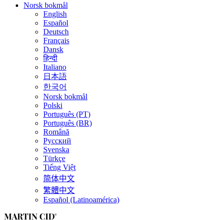
Norsk bokmål
English
Español
Deutsch
Français
Dansk
हिन्दी
Italiano
日本語
한국어
Norsk bokmål
Polski
Português (PT)
Português (BR)
Română
Русский
Svenska
Türkçe
Tiếng Việt
简体中文
繁體中文
Español (Latinoamérica)