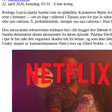
22. april 2026, konsdag. 03.31
·
4 min lesing
Rodrigo García planla Santita som en spillefilm. Karakteren María Jos
serie i formatet — om en lege i rullestol i Tijuana som for tjue år sid
sido una cabrona. Y, probablemente, siempre sea una cabrona.» Hun leg
Den mexicanske telenovelans tradisjon har i tiår bygget den lidende 
Santita demonterer denne økonomien fra første episode. Paulina Dávi
i tjue år har søkt den orgasmen skaden tok fra henne, og som ikke fø
Under, skaper av kammerdramaene Nine Lives og Albert Nobbs — har me