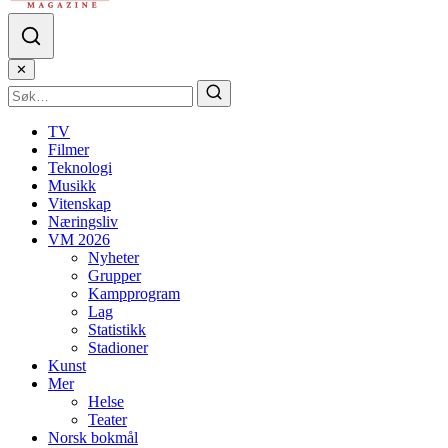
✕
TV
Filmer
Teknologi
Musikk
Vitenskap
Næringsliv
VM 2026
Nyheter
Grupper
Kampprogram
Lag
Statistikk
Stadioner
Kunst
Mer
Helse
Teater
Norsk bokmål