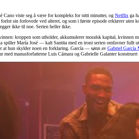
é Cano viste seg å være for kompleks for nitti minutter, og
Netflix
ga ha
en forlot sin forlovede ved alteret, og som i første episode erklærer ut
ger ikke til noe. Serien heller ikke.
kvinnen: kroppen som utholder, akkumulerer moralsk kapital, kvinnen me
la spiller María José — kalt Santita med en ironi serien omfavner fu
ler at hun skylder noen en forklaring. García — sønn av
Gabriel García
d manusforfatterne Luis Cámara og Gabrielle Galanter konstruert en se