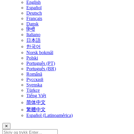
English
Español
Deutsch
Français
Dansk
हिन्दी
Italiano
日本語
한국어
Norsk bokmål
Polski
Português (PT)
Português (BR)
Română
Русский
Svenska
Türkçe
Tiếng Việt
简体中文
繁體中文
Español (Latinoamérica)
✕