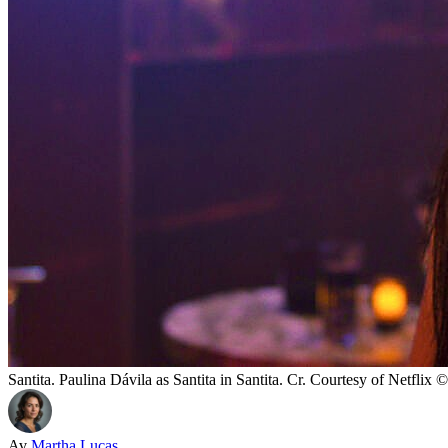
Santita. Paulina Dávila as Santita in Santita. Cr. Courtesy of Netflix
Av
Martha Lucas