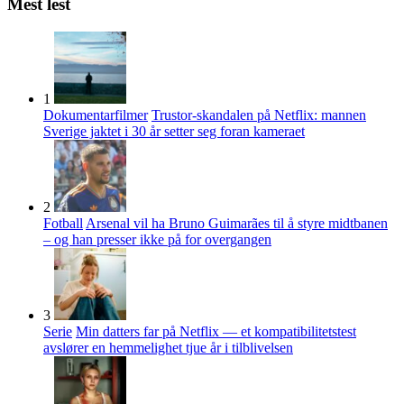
Mest lest
1
Dokumentarfilmer
Trustor-skandalen på Netflix: mannen
Sverige jaktet i 30 år setter seg foran kameraet
2
Fotball
Arsenal vil ha Bruno Guimarães til å styre midtbanen
– og han presser ikke på for overgangen
3
Serie
Min datters far på Netflix — et kompatibilitetstest
avslører en hemmelighet tjue år i tilblivelsen