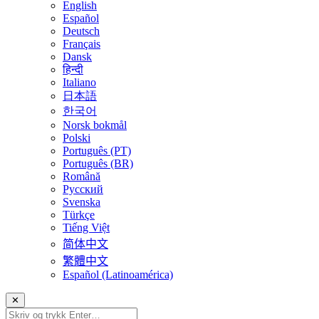
English
Español
Deutsch
Français
Dansk
हिन्दी
Italiano
日本語
한국어
Norsk bokmål
Polski
Português (PT)
Português (BR)
Română
Русский
Svenska
Türkçe
Tiếng Việt
简体中文
繁體中文
Español (Latinoamérica)
✕