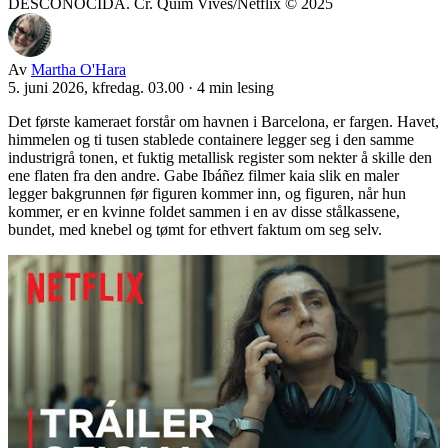
DESCONOCIDA. Cr. Quim Vives/Netflix © 2025
Av
Martha O'Hara
5. juni 2026, kfredag. 03.00
·
4 min lesing
Det første kameraet forstår om havnen i Barcelona, er fargen. Havet,
himmelen og ti tusen stablede containere legger seg i den samme
industrigrå tonen, et fuktig metallisk register som nekter å skille den
ene flaten fra den andre. Gabe Ibáñez filmer kaia slik en maler
legger bakgrunnen før figuren kommer inn, og figuren, når hun
kommer, er en kvinne foldet sammen i en av disse stålkassene,
bundet, med knebel og tømt for ethvert faktum om seg selv.