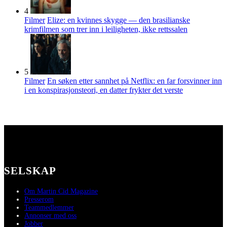
4
Filmer
Elize: en kvinnes skygge — den brasilianske
krimfilmen som trer inn i leiligheten, ikke rettssalen
5
Filmer
En søken etter sannhet på Netflix: en far forsvinner inn
i en konspirasjonsteori, en datter frykter det verste
SELSKAP
Om Martin Cid Magazine
Presserom
Teammedlemmer
Annonser med oss
Jobber