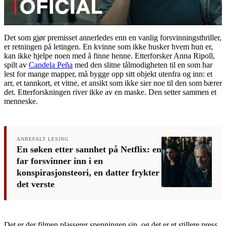
Det som gjør premisset annerledes enn en vanlig forsvinningsthriller,
er retningen på letingen. En kvinne som ikke husker hvem hun er,
kan ikke hjelpe noen med å finne henne. Etterforsker Anna Ripoll,
spilt av
Candela Peña
med den slitne tålmodigheten til en som har
lest for mange mapper, må bygge opp sitt objekt utenfra og inn: et
arr, et tannkort, et vitne, et ansikt som ikke sier noe til den som bærer
det. Etterforskningen river ikke av en maske. Den setter sammen et
menneske.
ANBEFALT LESING
En søken etter sannhet på Netflix: en
far forsvinner inn i en
konspirasjonsteori, en datter frykter
det verste
Det er der filmen plasserer spenningen sin, og det er et stillere press