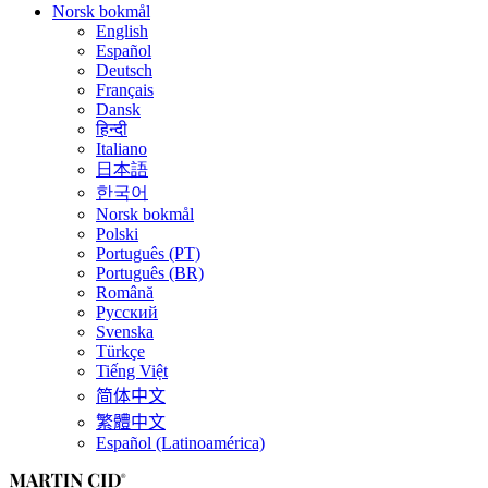
Norsk bokmål
English
Español
Deutsch
Français
Dansk
हिन्दी
Italiano
日本語
한국어
Norsk bokmål
Polski
Português (PT)
Português (BR)
Română
Русский
Svenska
Türkçe
Tiếng Việt
简体中文
繁體中文
Español (Latinoamérica)