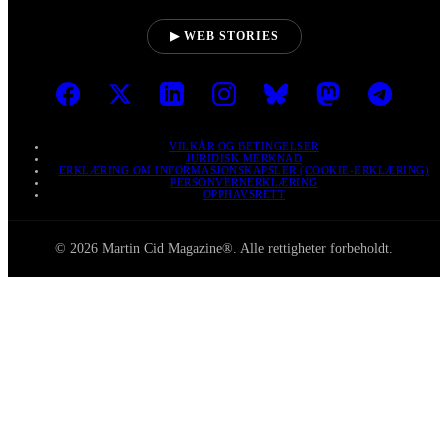
▶ WEB STORIES
VILKÅR OG BETINGELSER
JURIDISK MERKNAD
ERKLÆRING OM INFORMASJONSKAPSLER (COOKIE-ERKLÆRING)
PERSONVERNERKLÆRING
OPPHAVSRETT
© 2026 Martin Cid Magazine®. Alle rettigheter forbeholdt.