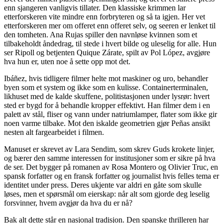
enn sjangeren vanligvis tillater. Den klassiske krimmen lar
etterforskeren vite mindre enn forbryteren og så ta igjen. Her vet
etterforskeren mer om offeret enn offeret selv, og seeren er lenket til
den tomheten. Ana Rujas spiller den navnløse kvinnen som et
tilbakeholdt åndedrag, til stede i hvert bilde og uleselig for alle. Hun
ser Ripoll og betjenten Quique Zárate, spilt av Pol López, avgjøre
hva hun er, uten noe å sette opp mot det.
Ibáñez, hvis tidligere filmer helte mot maskiner og uro, behandler
byen som et system og ikke som en kulisse. Containerterminalen,
likhuset med de kalde skuffene, politistasjonen under lysrør: hvert
sted er bygd for å behandle kropper effektivt. Han filmer dem i en
palett av stål, fliser og vann under natriumlamper, flater som ikke gir
noen varme tilbake. Mot den iskalde geometrien gjør Peñas ansikt
nesten alt fargearbeidet i filmen.
Manuset er skrevet av Lara Sendim, som skrev Guds krokete linjer,
og bærer den samme interessen for institusjoner som er sikre på hva
de ser. Det bygger på romanen av Rosa Montero og Olivier Truc, en
spansk forfatter og en fransk forfatter og journalist hvis felles tema er
identitet under press. Deres ukjente var aldri en gåte som skulle
løses, men et spørsmål om eierskap: når alt som gjorde deg leselig
forsvinner, hvem avgjør da hva du er nå?
Bak alt dette står en nasjonal tradisjon. Den spanske thrilleren har