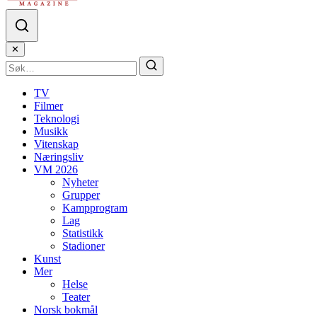
✕
TV
Filmer
Teknologi
Musikk
Vitenskap
Næringsliv
VM 2026
Nyheter
Grupper
Kampprogram
Lag
Statistikk
Stadioner
Kunst
Mer
Helse
Teater
Norsk bokmål