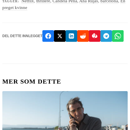
Netflix
,
thrillere
,
Candela Peña
,
Ana Rujas
,
barcelona
,
En
TAGGER:
preget kvinne
DEL DETTE INNLEGGET
MER SOM DETTE