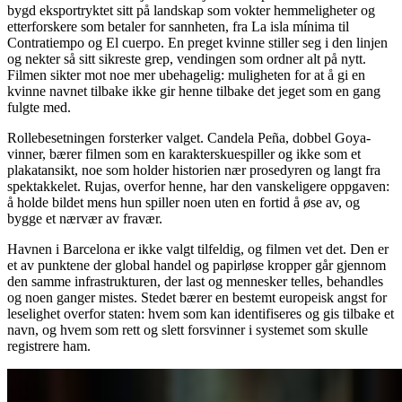
bygd eksportryktet sitt på landskap som vokter hemmeligheter og
etterforskere som betaler for sannheten, fra La isla mínima til
Contratiempo og El cuerpo. En preget kvinne stiller seg i den linjen
og nekter så sitt sikreste grep, vendingen som ordner alt på nytt.
Filmen sikter mot noe mer ubehagelig: muligheten for at å gi en
kvinne navnet tilbake ikke gir henne tilbake det jeget som en gang
fulgte med.
Rollebesetningen forsterker valget. Candela Peña, dobbel Goya-
vinner, bærer filmen som en karakterskuespiller og ikke som et
plakatansikt, noe som holder historien nær prosedyren og langt fra
spektakkelet. Rujas, overfor henne, har den vanskeligere oppgaven:
å holde bildet mens hun spiller noen uten en fortid å øse av, og
bygge et nærvær av fravær.
Havnen i Barcelona er ikke valgt tilfeldig, og filmen vet det. Den er
et av punktene der global handel og papirløse kropper går gjennom
den samme infrastrukturen, der last og mennesker telles, behandles
og noen ganger mistes. Stedet bærer en bestemt europeisk angst for
leselighet overfor staten: hvem som kan identifiseres og gis tilbake et
navn, og hvem som rett og slett forsvinner i systemet som skulle
registrere ham.