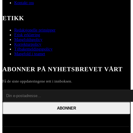
Kontakt oss
ETIKK
Redaksjonelle prinsipper
Etisk erklæring
Mangfoldspolicy
Korrekturpolicy
Tilbakemeldingspolicy
Mangfold i teamet
ABONNER PÅ NYHETSBREVET VÅRT
Få de siste oppdateringene rett i innboksen.
ABONNER