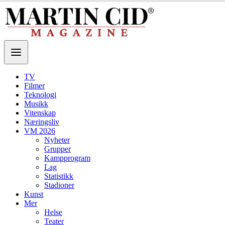
TV
Filmer
Teknologi
Musikk
Vitenskap
Næringsliv
VM 2026
Nyheter
Grupper
Kampprogram
Lag
Statistikk
Stadioner
Kunst
Mer
Helse
Teater