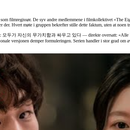
om filmregissør. De syv andre medlemmene i filmkollektivet «The Eigh
 der. Hvert møte i gruppen bekrefter stille dette faktum, uten at noen tr
ttel: 모두가 자신의 무가치함과 싸우고 있다 — direkte oversatt: «Alle kjemper 
asjonale versjonen demper formuleringen. Serien handler i stor grad om