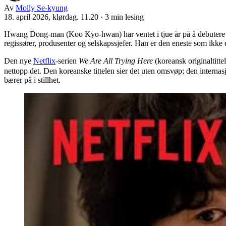
Av
Molly Se-kyung
18. april 2026, klørdag. 11.20
·
3 min lesing
Hwang Dong-man (Koo Kyo-hwan) har ventet i tjue år på å debutere s
regissører, produsenter og selskapssjefer. Han er den eneste som ikke er
Den nye
Netflix
-serien
We Are All Trying Here
(koreansk originalti
nettopp det. Den koreanske tittelen sier det uten omsvøp; den intern
bærer på i stillhet.