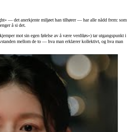
t» — det anerkjente miljøet han tilhører — har alle nådd frem: som
enger å si det.
mot sin egen følelse av å være verdiløs») tar utgangspunkt i
 avstanden mellom de to — hva man erklærer kollektivt, og hva man