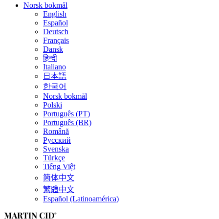
Norsk bokmål
English
Español
Deutsch
Français
Dansk
हिन्दी
Italiano
日本語
한국어
Norsk bokmål
Polski
Português (PT)
Português (BR)
Română
Русский
Svenska
Türkçe
Tiếng Việt
简体中文
繁體中文
Español (Latinoamérica)