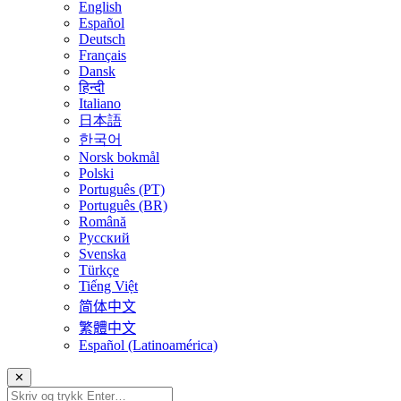
English
Español
Deutsch
Français
Dansk
हिन्दी
Italiano
日本語
한국어
Norsk bokmål
Polski
Português (PT)
Português (BR)
Română
Русский
Svenska
Türkçe
Tiếng Việt
简体中文
繁體中文
Español (Latinoamérica)
✕