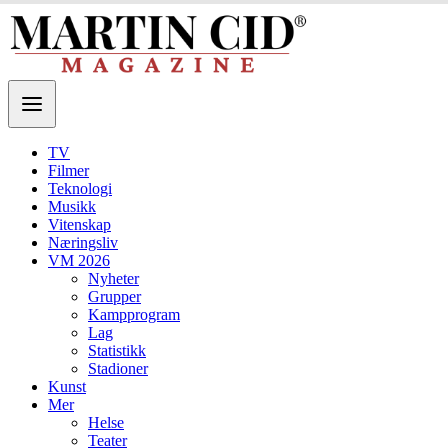
TV
Filmer
Teknologi
Musikk
Vitenskap
Næringsliv
VM 2026
Nyheter
Grupper
Kampprogram
Lag
Statistikk
Stadioner
Kunst
Mer
Helse
Teater