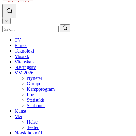
✕
TV
Filmer
Teknologi
Musikk
Vitenskap
Næringsliv
VM 2026
Nyheter
Grupper
Kampprogram
Lag
Statistikk
Stadioner
Kunst
Mer
Helse
Teater
Norsk bokmål