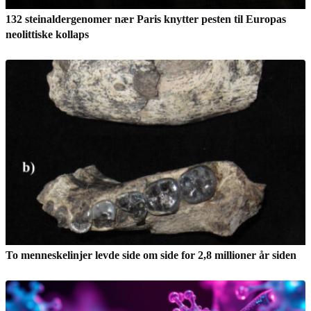
132 steinaldergenomer nær Paris knytter pesten til Europas
neolittiske kollaps
To menneskelinjer levde side om side for 2,8 millioner år siden