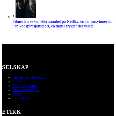
5
Filmer
En søken etter sannhet på Netflix: en far forsvinner inn
i en konspirasjonsteori, en datter frykter det verste
SELSKAP
Om Martin Cid Magazine
Presserom
Teammedlemmer
Annonser med oss
Jobber
Kontakt oss
ETIKK