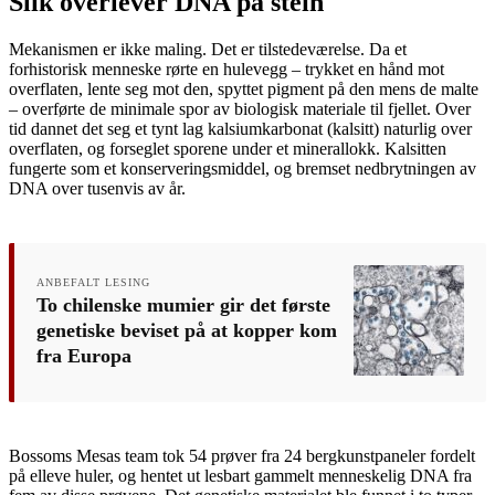
Slik overlever DNA på stein
Mekanismen er ikke maling. Det er tilstedeværelse. Da et
forhistorisk menneske rørte en hulevegg – trykket en hånd mot
overflaten, lente seg mot den, spyttet pigment på den mens de malte
– overførte de minimale spor av biologisk materiale til fjellet. Over
tid dannet det seg et tynt lag kalsiumkarbonat (kalsitt) naturlig over
overflaten, og forseglet sporene under et minerallokk. Kalsitten
fungerte som et konserveringsmiddel, og bremset nedbrytningen av
DNA over tusenvis av år.
ANBEFALT LESING
To chilenske mumier gir det første
genetiske beviset på at kopper kom
fra Europa
Bossoms Mesas team tok 54 prøver fra 24 bergkunstpaneler fordelt
på elleve huler, og hentet ut lesbart gammelt menneskelig DNA fra