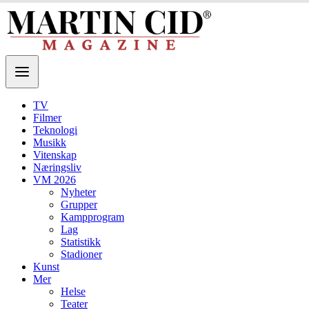
TV
Filmer
Teknologi
Musikk
Vitenskap
Næringsliv
VM 2026
Nyheter
Grupper
Kampprogram
Lag
Statistikk
Stadioner
Kunst
Mer
Helse
Teater