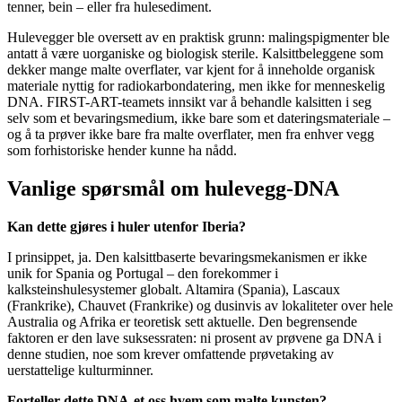
tenner, bein – eller fra hulesediment.
Hulevegger ble oversett av en praktisk grunn: malingspigmenter ble
antatt å være uorganiske og biologisk sterile. Kalsittbeleggene som
dekker mange malte overflater, var kjent for å inneholde organisk
materiale nyttig for radiokarbondatering, men ikke for menneskelig
DNA. FIRST-ART-teamets innsikt var å behandle kalsitten i seg
selv som et bevaringsmedium, ikke bare som et dateringsmateriale –
og å ta prøver ikke bare fra malte overflater, men fra enhver vegg
som forhistoriske hender kunne ha nådd.
Vanlige spørsmål om hulevegg-DNA
Kan dette gjøres i huler utenfor Iberia?
I prinsippet, ja. Den kalsittbaserte bevaringsmekanismen er ikke
unik for Spania og Portugal – den forekommer i
kalksteinshulesystemer globalt. Altamira (Spania), Lascaux
(Frankrike), Chauvet (Frankrike) og dusinvis av lokaliteter over hele
Australia og Afrika er teoretisk sett aktuelle. Den begrensende
faktoren er den lave suksessraten: ni prosent av prøvene ga DNA i
denne studien, noe som krever omfattende prøvetaking av
uerstattelige kulturminner.
Forteller dette DNA-et oss hvem som malte kunsten?