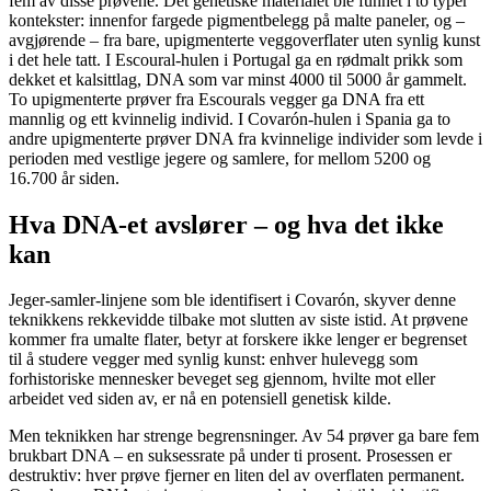
fem av disse prøvene. Det genetiske materialet ble funnet i to typer
kontekster: innenfor fargede pigmentbelegg på malte paneler, og –
avgjørende – fra bare, upigmenterte veggoverflater uten synlig kunst
i det hele tatt. I Escoural-hulen i Portugal ga en rødmalt prikk som
dekket et kalsittlag, DNA som var minst 4000 til 5000 år gammelt.
To upigmenterte prøver fra Escourals vegger ga DNA fra ett
mannlig og ett kvinnelig individ. I Covarón-hulen i Spania ga to
andre upigmenterte prøver DNA fra kvinnelige individer som levde i
perioden med vestlige jegere og samlere, for mellom 5200 og
16.700 år siden.
Hva DNA-et avslører – og hva det ikke
kan
Jeger-samler-linjene som ble identifisert i Covarón, skyver denne
teknikkens rekkevidde tilbake mot slutten av siste istid. At prøvene
kommer fra umalte flater, betyr at forskere ikke lenger er begrenset
til å studere vegger med synlig kunst: enhver hulevegg som
forhistoriske mennesker beveget seg gjennom, hvilte mot eller
arbeidet ved siden av, er nå en potensiell genetisk kilde.
Men teknikken har strenge begrensninger. Av 54 prøver ga bare fem
brukbart DNA – en suksessrate på under ti prosent. Prosessen er
destruktiv: hver prøve fjerner en liten del av overflaten permanent.