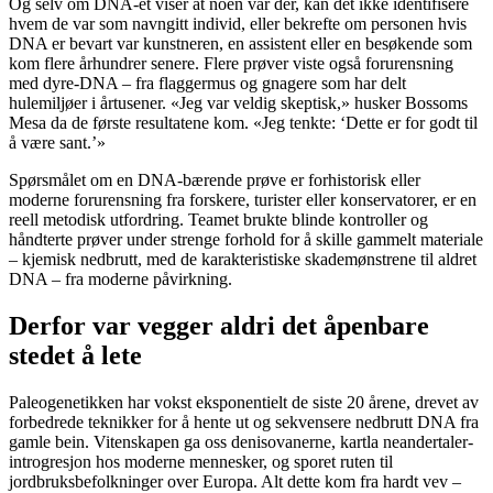
Og selv om DNA-et viser at noen var der, kan det ikke identifisere
hvem de var som navngitt individ, eller bekrefte om personen hvis
DNA er bevart var kunstneren, en assistent eller en besøkende som
kom flere århundrer senere. Flere prøver viste også forurensning
med dyre-DNA – fra flaggermus og gnagere som har delt
hulemiljøer i årtusener. «Jeg var veldig skeptisk,» husker Bossoms
Mesa da de første resultatene kom. «Jeg tenkte: ‘Dette er for godt til
å være sant.’»
Spørsmålet om en DNA-bærende prøve er forhistorisk eller
moderne forurensning fra forskere, turister eller konservatorer, er en
reell metodisk utfordring. Teamet brukte blinde kontroller og
håndterte prøver under strenge forhold for å skille gammelt materiale
– kjemisk nedbrutt, med de karakteristiske skademønstrene til aldret
DNA – fra moderne påvirkning.
Derfor var vegger aldri det åpenbare
stedet å lete
Paleogenetikken har vokst eksponentielt de siste 20 årene, drevet av
forbedrede teknikker for å hente ut og sekvensere nedbrutt DNA fra
gamle bein. Vitenskapen ga oss denisovanerne, kartla neandertaler-
introgresjon hos moderne mennesker, og sporet ruten til
jordbruksbefolkninger over Europa. Alt dette kom fra hardt vev –