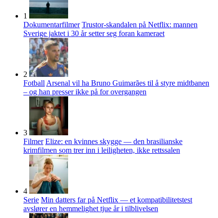
1
Dokumentarfilmer
Trustor-skandalen på Netflix: mannen
Sverige jaktet i 30 år setter seg foran kameraet
2
Fotball
Arsenal vil ha Bruno Guimarães til å styre midtbanen
– og han presser ikke på for overgangen
3
Filmer
Elize: en kvinnes skygge — den brasilianske
krimfilmen som trer inn i leiligheten, ikke rettssalen
4
Serie
Min datters far på Netflix — et kompatibilitetstest
avslører en hemmelighet tjue år i tilblivelsen