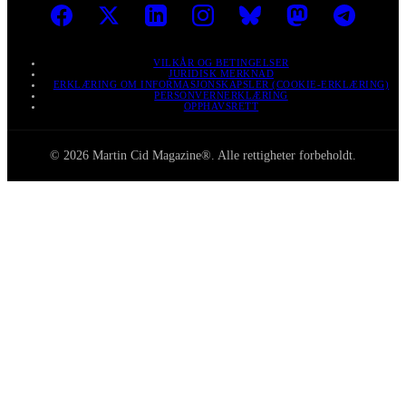
VILKÅR OG BETINGELSER
JURIDISK MERKNAD
ERKLÆRING OM INFORMASJONSKAPSLER (COOKIE-ERKLÆRING)
PERSONVERNERKLÆRING
OPPHAVSRETT
© 2026 Martin Cid Magazine®. Alle rettigheter forbeholdt.