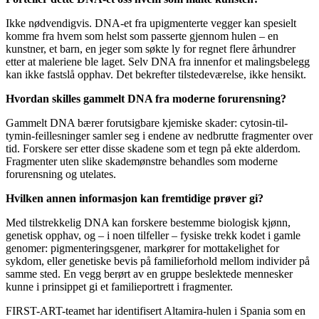
Ikke nødvendigvis. DNA-et fra upigmenterte vegger kan spesielt
komme fra hvem som helst som passerte gjennom hulen – en
kunstner, et barn, en jeger som søkte ly for regnet flere århundrer
etter at maleriene ble laget. Selv DNA fra innenfor et malingsbelegg
kan ikke fastslå opphav. Det bekrefter tilstedeværelse, ikke hensikt.
Hvordan skilles gammelt DNA fra moderne forurensning?
Gammelt DNA bærer forutsigbare kjemiske skader: cytosin-til-
tymin-feillesninger samler seg i endene av nedbrutte fragmenter over
tid. Forskere ser etter disse skadene som et tegn på ekte alderdom.
Fragmenter uten slike skademønstre behandles som moderne
forurensning og utelates.
Hvilken annen informasjon kan fremtidige prøver gi?
Med tilstrekkelig DNA kan forskere bestemme biologisk kjønn,
genetisk opphav, og – i noen tilfeller – fysiske trekk kodet i gamle
genomer: pigmenteringsgener, markører for mottakelighet for
sykdom, eller genetiske bevis på familieforhold mellom individer på
samme sted. En vegg berørt av en gruppe beslektede mennesker
kunne i prinsippet gi et familieportrett i fragmenter.
FIRST-ART-teamet har identifisert Altamira-hulen i Spania som en