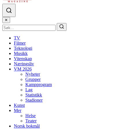
✕
TV
Filmer
Teknologi
Musikk
Vitenskap
Næringsliv
VM 2026
Nyheter
Grupper
Kampprogram
Lag
Statistikk
Stadioner
Kunst
Mer
Helse
Teater
Norsk bokmål