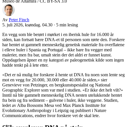
Museo de Altamira / CC BY-SA 3.0
Av
Peter Finch
5. juli 2026, ksøndag. 04.30
·
5 min lesing
En vegg som ble berørt i mørket i en iberisk hule for 16.000 år
siden, kan fortsatt bære DNA-et til personen som rørte den. Forskere
har hentet ut gammelt menneskelig genetisk materiale fra overflatene
i elleve huler i Spania og Portugal – ikke bare fra vegger med
malerier, men fra bar, umalt stein der det aldri er funnet kunst.
Oppdagelsen åpner en ny kategori av paleogenetisk kilde som ingen
hadde tenkt på å lete etter.
«Det er nå mulig for forskere å hente ut DNA fra noen som lente seg
mot en vegg for 20.000, 30.000 eller 40.000 år siden,» sier
Genevieve von Petzinger, en bergkunstspesialist og National
Geographic Explorer som var med i studien. «Er ikke det helt vilt?»
Inntil nå ble gammelt menneskelig DNA nesten utelukkende hentet
fra bein og fra sediment – gulvene i huler, ikke veggene. Studien,
ledet av Alba Bossoms Mesa ved Max Planck Institute for
Evolutionary Anthropology i Leipzig og publisert i Nature
Communications, endrer hvor forskere vet de skal lete.