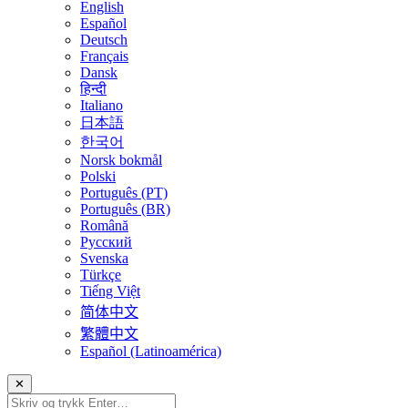
English
Español
Deutsch
Français
Dansk
हिन्दी
Italiano
日本語
한국어
Norsk bokmål
Polski
Português (PT)
Português (BR)
Română
Русский
Svenska
Türkçe
Tiếng Việt
简体中文
繁體中文
Español (Latinoamérica)
✕