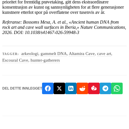
prioritet for fremtidig prøvetaking, gitt dens ekstraordinære
konsentrasjon av kunst og sannsynligheten for at flere generasjoner
kunstnere etterlot spor på overflatene over tusenvis av år.
Referanse: Bossoms Mesa, A. et al., «Ancient human DNA from
rock art and cave wall surfaces in Iberia,» Nature Communications,
2026. DOI: 10.1038/s41467-026-59948-3
arkeologi
,
gammelt DNA
,
Altamira Cave
,
cave art
,
TAGGER:
Escoural Cave
,
hunter-gatherers
DEL DETTE INNLEGGET