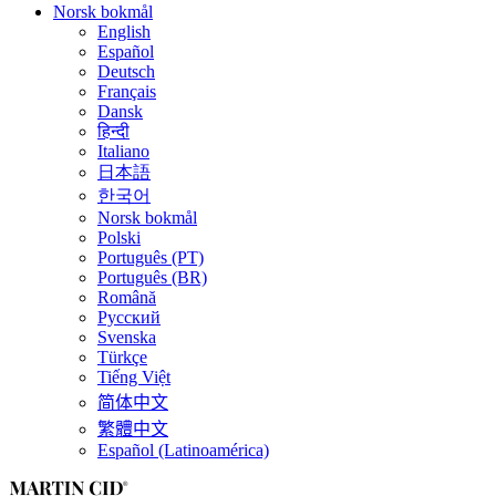
Norsk bokmål
English
Español
Deutsch
Français
Dansk
हिन्दी
Italiano
日本語
한국어
Norsk bokmål
Polski
Português (PT)
Português (BR)
Română
Русский
Svenska
Türkçe
Tiếng Việt
简体中文
繁體中文
Español (Latinoamérica)