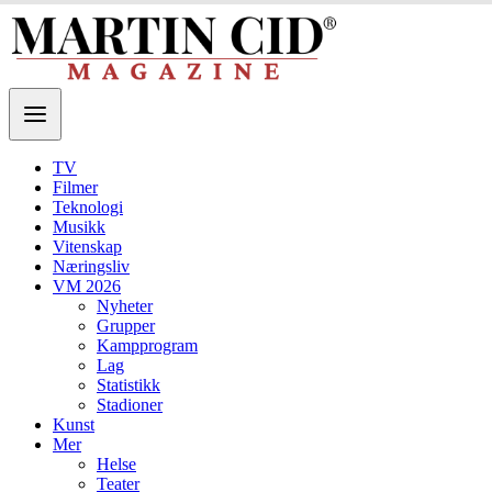
TV
Filmer
Teknologi
Musikk
Vitenskap
Næringsliv
VM 2026
Nyheter
Grupper
Kampprogram
Lag
Statistikk
Stadioner
Kunst
Mer
Helse
Teater