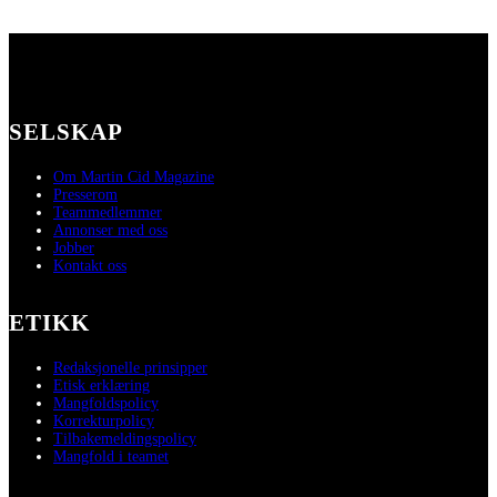
SELSKAP
Om Martin Cid Magazine
Presserom
Teammedlemmer
Annonser med oss
Jobber
Kontakt oss
ETIKK
Redaksjonelle prinsipper
Etisk erklæring
Mangfoldspolicy
Korrekturpolicy
Tilbakemeldingspolicy
Mangfold i teamet