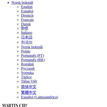
Norsk bokmål
English
Español
Deutsch
Français
Dansk
हिन्दी
Italiano
日本語
한국어
Norsk bokmål
Polski
Português (PT)
Português (BR)
Română
Русский
Svenska
Türkçe
Tiếng Việt
简体中文
繁體中文
Español (Latinoamérica)