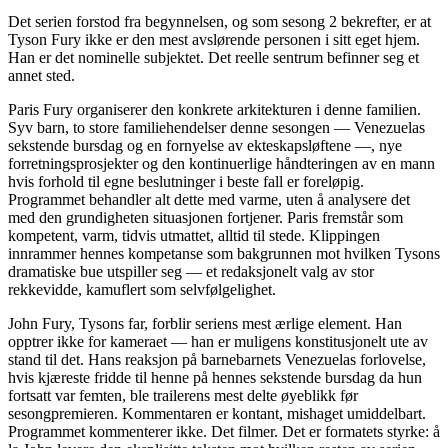
Det serien forstod fra begynnelsen, og som sesong 2 bekrefter, er at
Tyson Fury ikke er den mest avslørende personen i sitt eget hjem.
Han er det nominelle subjektet. Det reelle sentrum befinner seg et
annet sted.
Paris Fury organiserer den konkrete arkitekturen i denne familien.
Syv barn, to store familiehendelser denne sesongen — Venezuelas
sekstende bursdag og en fornyelse av ekteskapsløftene —, nye
forretningsprosjekter og den kontinuerlige håndteringen av en mann
hvis forhold til egne beslutninger i beste fall er foreløpig.
Programmet behandler alt dette med varme, uten å analysere det
med den grundigheten situasjonen fortjener. Paris fremstår som
kompetent, varm, tidvis utmattet, alltid til stede. Klippingen
innrammer hennes kompetanse som bakgrunnen mot hvilken Tysons
dramatiske bue utspiller seg — et redaksjonelt valg av stor
rekkevidde, kamuflert som selvfølgelighet.
John Fury, Tysons far, forblir seriens mest ærlige element. Han
opptrer ikke for kameraet — han er muligens konstitusjonelt ute av
stand til det. Hans reaksjon på barnebarnets Venezuelas forlovelse,
hvis kjæreste fridde til henne på hennes sekstende bursdag da hun
fortsatt var femten, ble trailerens mest delte øyeblikk før
sesongpremieren. Kommentaren er kontant, mishaget umiddelbart.
Programmet kommenterer ikke. Det filmer. Det er formatets styrke: å