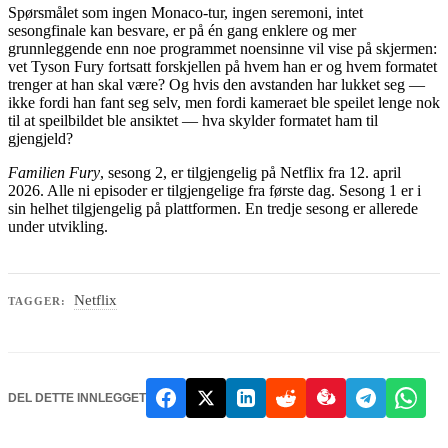
Spørsmålet som ingen Monaco-tur, ingen seremoni, intet
sesongfinale kan besvare, er på én gang enklere og mer
grunnleggende enn noe programmet noensinne vil vise på skjermen:
vet Tyson Fury fortsatt forskjellen på hvem han er og hvem formatet
trenger at han skal være? Og hvis den avstanden har lukket seg —
ikke fordi han fant seg selv, men fordi kameraet ble speilet lenge nok
til at speilbildet ble ansiktet — hva skylder formatet ham til
gjengjeld?
Familien Fury
, sesong 2, er tilgjengelig på Netflix fra 12. april
2026. Alle ni episoder er tilgjengelige fra første dag. Sesong 1 er i
sin helhet tilgjengelig på plattformen. En tredje sesong er allerede
under utvikling.
Netflix
TAGGER:
DEL DETTE INNLEGGET