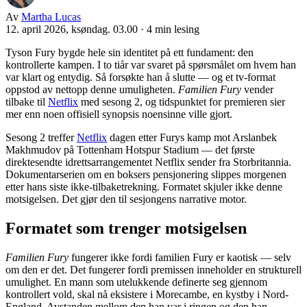
Av
Martha Lucas
12. april 2026, ksøndag. 03.00
·
4 min lesing
Tyson Fury bygde hele sin identitet på ett fundament: den
kontrollerte kampen. I to tiår var svaret på spørsmålet om hvem han
var klart og entydig. Så forsøkte han å slutte — og et tv-format
oppstod av nettopp denne umuligheten.
Familien Fury
vender
tilbake til
Netflix
med sesong 2, og tidspunktet for premieren sier
mer enn noen offisiell synopsis noensinne ville gjort.
Sesong 2 treffer
Netflix
dagen etter Furys kamp mot Arslanbek
Makhmudov på Tottenham Hotspur Stadium — det første
direktesendte idrettsarrangementet Netflix sender fra Storbritannia.
Dokumentarserien om en boksers pensjonering slippes morgenen
etter hans siste ikke-tilbaketrekning. Formatet skjuler ikke denne
motsigelsen. Det gjør den til sesjongens narrative motor.
Formatet som trenger motsigelsen
Familien Fury
fungerer ikke fordi familien Fury er kaotisk — selv
om den er det. Det fungerer fordi premissen inneholder en strukturell
umulighet. En mann som utelukkende definerte seg gjennom
kontrollert vold, skal nå eksistere i Morecambe, en kystby i Nord-
England. Avstanden mellom den han var i ringen og den han