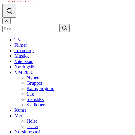
✕
TV
Filmer
Teknologi
Musikk
Vitenskap
Næringsliv
VM 2026
Nyheter
Grupper
Kampprogram
Lag
Statistikk
Stadioner
Kunst
Mer
Helse
Teater
Norsk bokmål