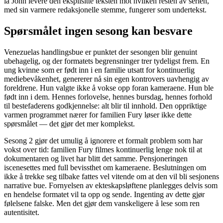
la John levere den eksplisitte teksten mot hvilken resten av serien,
med sin varmere redaksjonelle stemme, fungerer som undertekst.
Spørsmålet ingen sesong kan besvare
Venezuelas handlingsbue er punktet der sesongen blir genuint
ubehagelig, og der formatets begrensninger trer tydeligst frem. En
ung kvinne som er født inn i en familie utsatt for kontinuerlig
mediebevåkenhet, genererer nå sin egen kontrovers uavhengig av
foreldrene. Hun valgte ikke å vokse opp foran kameraene. Hun ble
født inn i dem. Hennes forlovelse, hennes bursdag, hennes forhold
til bestefaderens godkjennelse: alt blir til innhold. Den oppriktige
varmen programmet nærer for familien Fury løser ikke dette
spørsmålet — det gjør det mer komplekst.
Sesong 2 gjør det umulig å ignorere et formalt problem som har
vokst over tid: familien Fury filmes kontinuerlig lenge nok til at
dokumentaren og livet har blitt det samme. Pensjoneringen
iscenesettes med full bevissthet om kameraene. Beslutningen om
ikke å trekke seg tilbake fattes vel vitende om at den vil bli sesjonens
narrative bue. Fornyelsen av ekteskapsløftene planlegges delvis som
en hendelse formatet vil ta opp og sende. Ingenting av dette gjør
følelsene falske. Men det gjør dem vanskeligere å lese som ren
autentisitet.