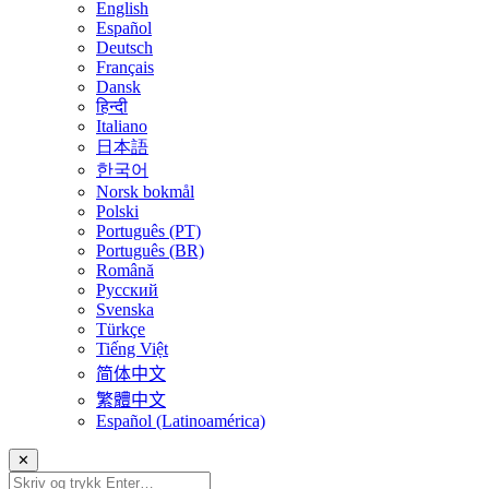
English
Español
Deutsch
Français
Dansk
हिन्दी
Italiano
日本語
한국어
Norsk bokmål
Polski
Português (PT)
Português (BR)
Română
Русский
Svenska
Türkçe
Tiếng Việt
简体中文
繁體中文
Español (Latinoamérica)
✕